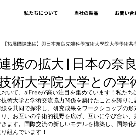
私たちについて
当社の製品
お問い合
【拓展國際連結】與日本奈良先端科學技術大學院大學學術共
連携の拡大 | 日本の奈
技術大学院大学との学
-
おいて、aiFreeが高い注目を集めています！私たち
2
学技術大学と学術交流協力関係を築けたことを誇りに
前線を共同で探求し、研究成果をワークショップの形
より、お互いの学術的視野を広げ、互いに学び合い、
できます。国際交流の新しいモデルを構築し、国際化
取り組んでいます！