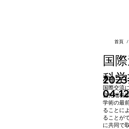
首頁
/
国際
科学
2023
国際交流に
04-1
良先端科
学術の最
ることに
ることが
に共同で