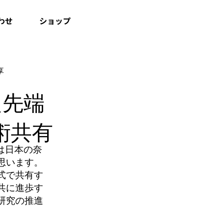
わせ
ショップ
享
良先端
術共有
は日本の奈
思います。
式で共有す
共に進歩す
研究の推進